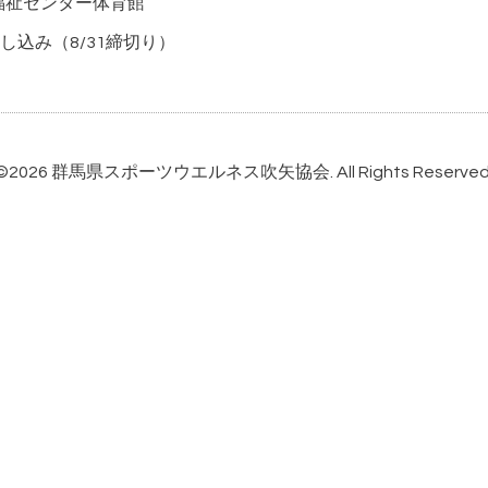
労福祉センター体育館
込み（8/31締切り）
©2026
群馬県スポーツウエルネス吹矢協会
. All Rights Reserved