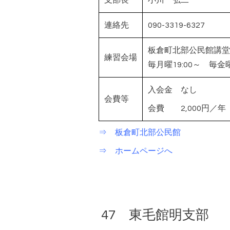
支部長
小川 弘二
連絡先
090-3319-6327
板倉町北部公民館講堂
練習会場
毎月曜19:00～ 毎金曜
入会金 なし
会費等
会費 2,000円／年
⇒ 板倉町北部公民館
⇒ ホームページへ
47 東毛館明支部