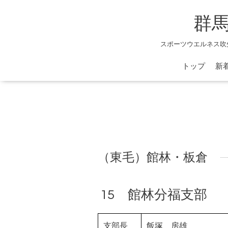
群
スポーツウエルネス吹
トップ
新
（東毛）館林・板倉
15 館林分福支部
支部長
飯塚 房雄