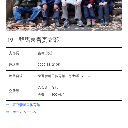
19 群馬東吾妻支部
支部長
宮崎 俊明
連絡先
0279-68-2105
練習会場
東吾妻町民体育館 毎土曜16:00～
入会金 なし
会費等
会費 500円／月
⇒ 東吾妻町民体育館
⇒ ホームページへ