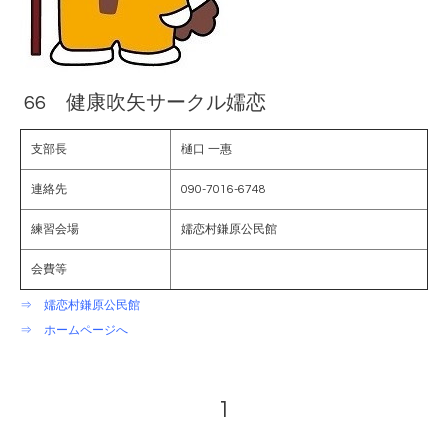
66 健康吹矢サークル嬬恋
支部長
樋口 一惠
連絡先
090-7016-6748
練習会場
嬬恋村鎌原公民館
会費等
⇒ 嬬恋村鎌原公民館
⇒ ホームページへ
1