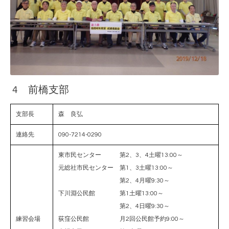
4 前橋支部
支部長
森 良弘
連絡先
090-7214-0290
東市民センター 第2、3、4土曜13:00～
元総社市民センター 第1、3土曜13:00～
第2、4月曜9:30～
下川淵公民館 第1土曜13:00～
第2、4日曜9:30～
練習会場
荻窪公民館 月2回公民館予約9:00～