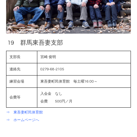
19 群馬東吾妻支部
支部長
宮崎 俊明
連絡先
0279-68-2105
練習会場
東吾妻町民体育館 毎土曜16:00～
入会金 なし
会費等
会費 500円／月
⇒ 東吾妻町民体育館
⇒ ホームページへ