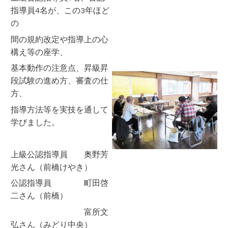
指導員4名が、この3年ほど
の
間の規約改定や指導上の心
構え等の座学、
基本動作の注意点、昇級昇
段試験の進め方、審査の仕
方、
指導方法等を実技を通して
学びました。
上級公認指導員 奥野芳
光さん（前橋けやき）
公認指導員 町田啓
二さん（前橋）
富所文
弘さん（みどり中央）