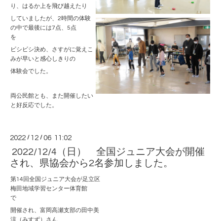
り、はるか上を飛び越えたり
していましたが、2時間の体験
の中で最後には7点、5点
を
ビシビシ決め、さすがに覚えこ
みが早いと感心しきりの
体験会でした。
両公民館とも、また開催したい
と好反応でした。
2022
/
12
/
06 11:02
2022/12/4（日） 全国ジュニア大会が開催
され、県協会から2名参加しました。
第14回全国ジュニア大会が足立区
梅田地域学習センター体育館
で
開催され、富岡高瀬支部の田中美
涼（みすず）さん、