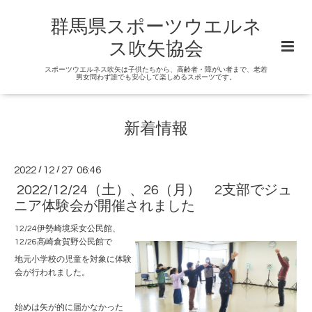
群馬県スポーツウエルネ
ス吹矢協会
スポーツウエルネス吹矢は子供たちから、高齢者・障がい者まで、老若
男女問わず誰でも安心して楽しめるスポーツです。
新着情報
2022
/
12
/
27 06:46
2022/12/24（土）、26（月） 2支部でジュ
ニア体験会が開催されました
12/24伊勢崎境采女公民館、
12/26高崎倉賀野公民館で
地元小学校の児童を対象に体験
会が行われました。
始めは矢が的に届かなかった