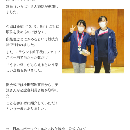
彩葉（いろは）さん姉妹が参加し
ました。
今回は距離（10、8、6ｍ）ごとに
順位を決めるのではなく、
段級位ごとにきめるという競技方
法で行われました。
また、5ラウンド終了後にファイブ
スター的で当たった数だけ
「うまい棒」がもらえるという楽
しい企画もありました。
開会式では小田部理事長から、美
涼さんが公認審判員資格を取得し
た
ことを参加者に紹介していただく
という一幕もありました。
⇒ 日本スポーツウエルネス吹矢協会 公式ブログ