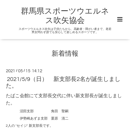
群馬県スポーツウエルネ
ス吹矢協会
スポーツウエルネス吹矢は子供たちから、高齢者・障がい者まで、老若
男女問わず誰でも安心して楽しめるスポーツです。
新着情報
2021
/
05
/
15 14:12
2021/5/9（日） 新支部長2名が誕生しまし
た。
たばこ会館にて支部長交代に伴い新支部長が誕生しまし
た。
沼田支部 角田 聖嗣
伊勢崎あずま支部 栗原 清二
2人の ’セイジ’ 新支部長です。