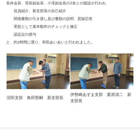
長井会長、堂前副会長、小滝副会長の3名との面談が行われ
役員紹介、新支部長の自己紹介
関係書類の引き渡し及び書類の説明、質疑応答
実技として基本動作のチェックと修正
認定証の授与
と、約2時間に渡り、和気あいあいと行われました。
伊勢崎あずま支部 栗原清二 新
沼田支部 角田聖嗣 新支部長
支部長