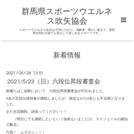
群馬県スポーツウエルネ
ス吹矢協会
スポーツウエルネス吹矢は子供たちから、高齢者・障がい者まで、老若
男女問わず誰でも安心して楽しめるスポーツです。
新着情報
2021
/
05
/
24 13:51
2021/5/23（日）六段位昇段審査会
前橋たばこ会館において、六段位昇段審査会が行われました。
4名の五段位保持者が挑戦しましたが、残念ながら4名とも不合格となりま
した。
また次回挑戦、頑張ってください！！
（明日にでも挑戦したいという強者もいましたが、スケジュールの都合
で断念）
六段！ ムズカシ～！！