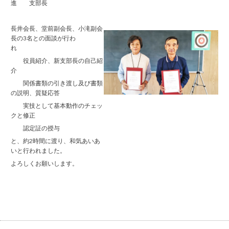
進 支部長
長井会長、堂前副会長、小滝副会
長の3名との面談が行わ
れ
役員紹介、新支部長の自己紹
介
関係書類の引き渡し及び書類
の説明、質疑応答
実技として基本動作のチェッ
クと修正
認定証の授与
と、約2時間に渡り、和気あいあ
いと行われました。
よろしくお願いします。