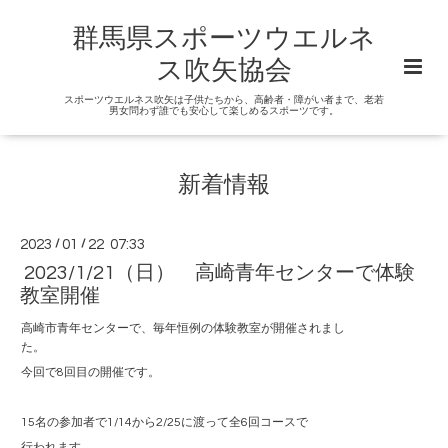
群馬県スポーツウエルネ
ス吹矢協会
スポーツウエルネス吹矢は子供たちから、高齢者・障がい者まで、老若
男女問わず誰でも安心して楽しめるスポーツです。
新着情報
2023
/
01
/
22 07:33
2023/1/21（日） 高崎青年センターで体験
教室開催
高崎市青年センターで、毎年恒例の体験教室が開催されまし
た。
今回で8回目の開催です。
15名の参加者で1/14から2/25に渡って全6回コースで
行われます。