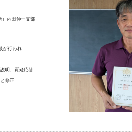
新）内田伸一支部
談が行われ
介
説明、質疑応答
と修正
。