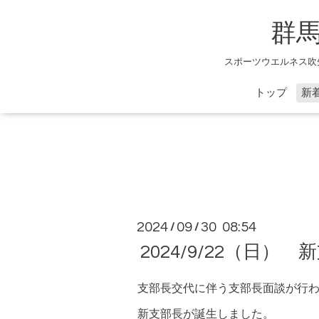
群
スポーツウエルネス吹
トップ
新
2024
09
30 08:54
/
/
2024/9/22（日）
支部長交代に伴う支部長面談が行
新支部長が誕生しました。