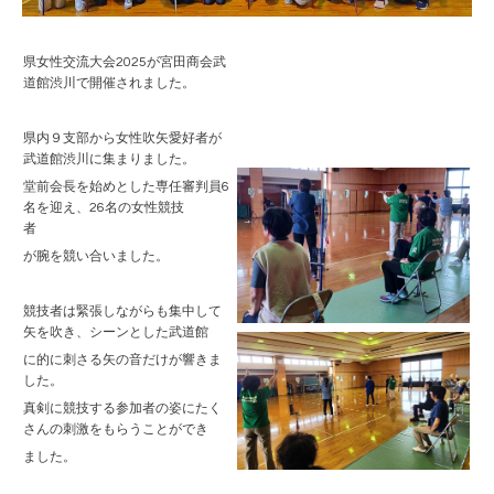
県女性交流大会2025が宮田商会武
道館渋川で開催されました。
県内９支部から女性吹矢愛好者が
武道館渋川に集まりました。
堂前会長を始めとした専任審判員6
名を迎え、26名の女性競技
者
が腕を競い合いました。
競技者は緊張しながらも集中して
矢を吹き、シーンとした武道館
に的に刺さる矢の音だけが響きま
した。
真剣に競技する参加者の姿にたく
さんの刺激をもらうことができ
ました。