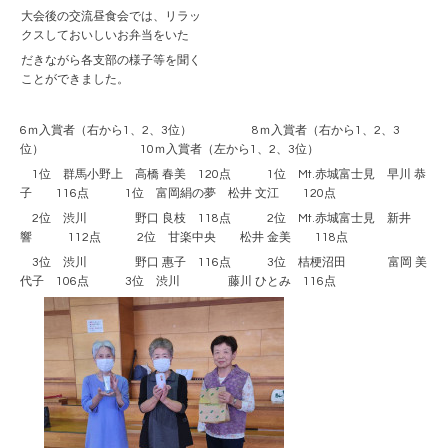
大会後の交流昼食会では、リラッ
クスしておいしいお弁当をいた
だきながら各支部の様子等を聞く
ことができました。
6ｍ入賞者（右から1、2、3位） 8ｍ入賞者（右から1、2、3
位） 10ｍ入賞者（左から1、2、3位）
1位 群馬小野上 高橋 春美 120点 1位 Mt.赤城富士見 早川 恭
子 116点 1位 富岡絹の夢 松井 文江 120点
2位 渋川 野口 良枝 118点 2位 Mt.赤城富士見 新井
響 112点 2位 甘楽中央 松井 金美 118点
3位 渋川 野口 惠子 116点 3位 桔梗沼田 富岡 美
代子 106点 3位 渋川 藤川 ひとみ 116点